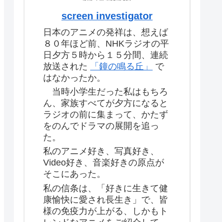
screen investigator
日本のアニメの発祥は、想えば
８０年ほど前、NHKラジオの平
日夕方５時から１５分間、連続
放送された
「鐘の鳴る丘」
で
はなかったか。
当時小学生だった私はもちろ
ん、家族すべてが夕方になると
ラジオの前に集まって、かたず
をのんでドラマの展開を追っ
た。
私のアニメ好き、写真好き、
Video好き、音楽好きの原点が
そこにあった。
私の信条は、「好きに生きて健
康愉快に愛され長生き」で、皆
様の免疫力が上がる、しかもト