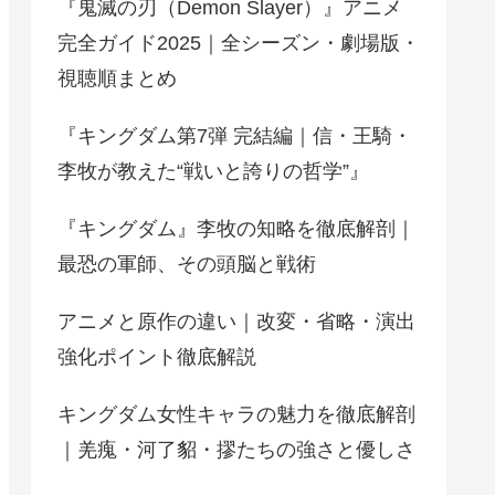
『鬼滅の刃（Demon Slayer）』アニメ
完全ガイド2025｜全シーズン・劇場版・
視聴順まとめ
『キングダム第7弾 完結編｜信・王騎・
李牧が教えた“戦いと誇りの哲学”』
『キングダム』李牧の知略を徹底解剖｜
最恐の軍師、その頭脳と戦術
アニメと原作の違い｜改変・省略・演出
強化ポイント徹底解説
キングダム女性キャラの魅力を徹底解剖
｜羌瘣・河了貂・摎たちの強さと優しさ