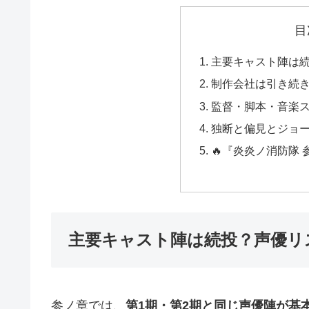
目
主要キャスト陣は
制作会社は引き続きdav
監督・脚本・音楽
独断と偏見とジョ
🔥『炎炎ノ消防隊
主要キャスト陣は続投？声優リ
参ノ章では、
第1期・第2期と同じ声優陣が基