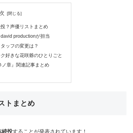
次
続投？声優リストまとめ
id productionが担当
スタッフの変更は？
ーク好きな花咲爺のひとりごと
 参ノ章』関連記事まとめ
ストまとめ
本続投
することが発表されています！