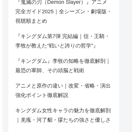
『鬼滅の刃（Demon Slayer）』アニメ
完全ガイド2025｜全シーズン・劇場版・
視聴順まとめ
『キングダム第7弾 完結編｜信・王騎・
李牧が教えた“戦いと誇りの哲学”』
『キングダム』李牧の知略を徹底解剖｜
最恐の軍師、その頭脳と戦術
アニメと原作の違い｜改変・省略・演出
強化ポイント徹底解説
キングダム女性キャラの魅力を徹底解剖
｜羌瘣・河了貂・摎たちの強さと優しさ