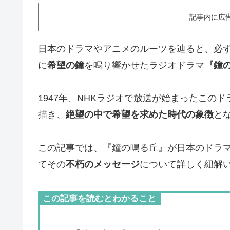
記事内に広
日本のドラマやアニメのルーツを辿ると、必
に
希望の鐘
を鳴り響かせたラジオドラマ
『鐘
1947年、NHKラジオで放送が始まったこの
描き、
絶望の中で希望を求めた時代の象徴
と
この記事では、『鐘の鳴る丘』が日本のドラ
てその
不朽のメッセージ
について詳しく紐解
この記事を読むとわかること