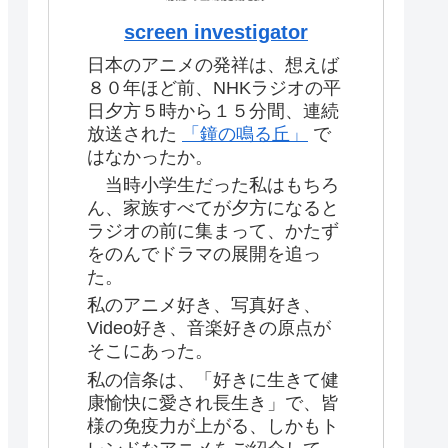
screen investigator
日本のアニメの発祥は、想えば
８０年ほど前、NHKラジオの平
日夕方５時から１５分間、連続
放送された
「鐘の鳴る丘」
で
はなかったか。
当時小学生だった私はもちろ
ん、家族すべてが夕方になると
ラジオの前に集まって、かたず
をのんでドラマの展開を追っ
た。
私のアニメ好き、写真好き、
Video好き、音楽好きの原点が
そこにあった。
私の信条は、「好きに生きて健
康愉快に愛され長生き」で、皆
様の免疫力が上がる、しかもト