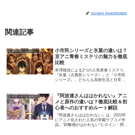
screen investigator
関連記事
小市民シリーズと氷菓の違いは？
2. ロマンス・ヒューマンドラマ
京アニ青春ミステリの魅力を徹底
比較
米澤穂信による2つの人気青春ミステリ、
『氷菓（古典部シリーズ）』と『小市民
シリーズ』。どちらも高校生活と日常の
謎を描いた作品ですが、実際に読み比べ
てみると、その雰囲気やキャラクター像
には大きな違いがあります。この記事で
『阿波連さんははかれない』アニ
2. ロマンス・ヒューマンドラマ
は、共通点と相違点を深...
メと原作の違いは？徹底比較＆初
心者へのおすすめルート解説
『阿波連さんははかれない』は、2022年
にアニメ化された人気の学園ラブコメ作
品。“距離感がはかれない”ヒロイン・阿波
連れいなと、妄想過多な男子高校生・ラ
イドウのやりとりが、ほのぼの＆じんわ