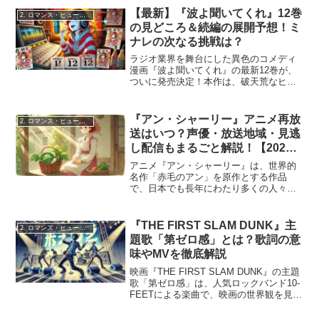
りと心を癒す本作。原作は水あさと先生
【最新】『波よ聞いてくれ』12巻
2. ロマンス・ヒューマンドラマ
による漫画で、2...
の見どころ＆続編の展開予想！ミ
ナレの次なる挑戦は？
ラジオ業界を舞台にした異色のコメディ
漫画『波よ聞いてくれ』の最新12巻が、
ついに発売決定！本作は、破天荒なヒロ
イン・鼓田ミナレが、ひょんなことから
ラジオパーソナリティになり、業界の荒
波に揉まれながらも奮闘するストーリ
『アン・シャーリー』アニメ再放
2. ロマンス・ヒューマンドラマ
ー。彼女のぶっ飛んだトー...
送はいつ？声優・放送地域・見逃
し配信もまるごと解説！【2025
年版】
アニメ『アン・シャーリー』は、世界的
名作「赤毛のアン」を原作とする作品
で、日本でも長年にわたり多くの人々に
愛されてきました。この物語の持つ“育つ
こと”の尊さ、言葉にできない心の揺れ
は、子どもにも大人にも深く響き、今な
『THE FIRST SLAM DUNK』主
2. ロマンス・ヒューマンドラマ
お再放送が熱望されている...
題歌「第ゼロ感」とは？歌詞の意
味やMVを徹底解説
映画『THE FIRST SLAM DUNK』の主題
歌「第ゼロ感」は、人気ロックバンド10-
FEETによる楽曲で、映画の世界観を見事
に表現した一曲です。「第ゼロ感」とい
うタイトルには、「五感よりも前に存在