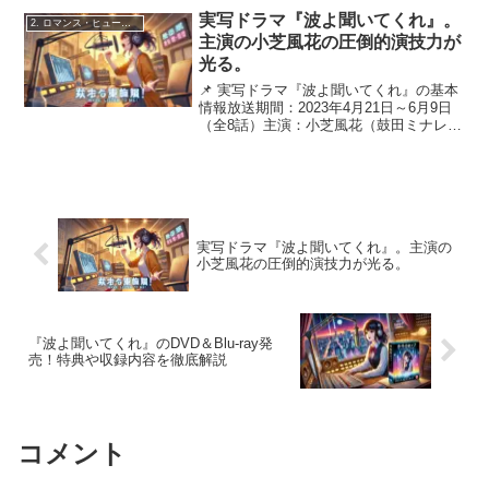
する直感的な感覚」という意味が込め
実写ドラマ『波よ聞いてくれ』。
2. ロマンス・ヒューマンドラマ
ら...
主演の小芝風花の圧倒的演技力が
光る。
📌 実写ドラマ『波よ聞いてくれ』の基本
情報放送期間：2023年4月21日～6月9日
（全8話）主演：小芝風花（鼓田ミナレ
役）放送局：テレビ朝日系「金曜ナイト
ドラマ」枠脚本：古家和尚演出：住田
崇、片山修、植田尚音楽：林ゆうき、山
城ショウゴ主題歌...
実写ドラマ『波よ聞いてくれ』。主演の
小芝風花の圧倒的演技力が光る。
『波よ聞いてくれ』のDVD＆Blu-ray発
売！特典や収録内容を徹底解説
コメント