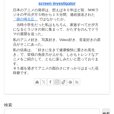
screen investigator
日本のアニメの発祥は、想えば８０年ほど前、NHKラ
ジオの平日夕方５時から１５分間、連続放送された
「鐘の鳴る丘」
ではなかったか。
当時小学生だった私はもちろん、家族すべてが夕方
になるとラジオの前に集まって、かたずをのんでドラ
マの展開を追った。
私のアニメ好き、写真好き、Video好き、音楽好きの原
点がそこにあった。
私の信条は、「好きに生きて健康愉快に愛され長生
き」で、皆様の免疫力が上がる、しかもトレンドなア
ニメをご紹介して、ともに楽しみたいと思っておりま
す。
８５歳を過ぎてアニメの面白さにすっかりはまった花
咲爺です。
検索
検索