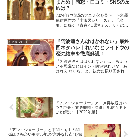
まとめ｜感想・口コミ・SNSの反
応は？
2024年に待望のアニメ化を果たした米澤
穂信原作の『小市民シリーズ』。『氷
菓』に続く〈青春×日常×ミステリ〉の系
譜として注目され、アニメ化決定時から
ファンの期待は高まっていました。放送
が始まると、SNSやアニメ感想サイトで
『阿波連さんははかれない』最終
2. ロマンス・ヒューマンドラマ
はさまざまな声が上...
回ネタバレ｜れいなとライドウの
恋の結末を徹底解説！
『阿波連さんははかれない』は、ちょっ
と不思議なヒロイン・阿波連れいな（あ
はれん れいな）と、彼女に振り回されな
がらも寄り添っていく男子高校生・ライ
ドウのゆるくて甘い日常を描いた学園ラ
ブコメアニメです。タイトルの「阿波連
さん」とは、無口で距離...
『アン・シャーリー』アニメ再放送はい
つ？声優・放送地域・見逃し配信もまる
ごと解説！【2025年版】
『アン・シャーリー』と下関・岡山の関
係は？舞台やモデル地の“意外な接点”を探