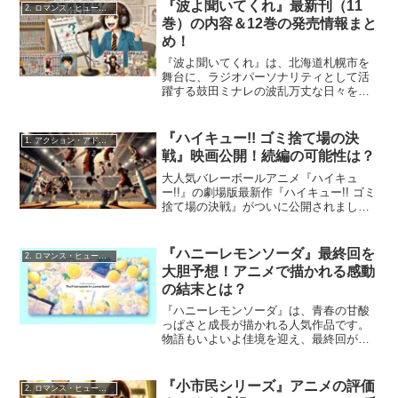
技と独自の演出で新たな魅力を引き出し
『波よ聞いてくれ』最新刊（11
2. ロマンス・ヒューマンドラマ
ています。今回は、...
巻）の内容＆12巻の発売情報まと
め！
『波よ聞いてくれ』は、北海道札幌市を
舞台に、ラジオパーソナリティとして活
躍する鼓田ミナレの波乱万丈な日々を描
いた人気漫画です。最新刊となる11巻が
2024年4月に発売され、ミナレの番組が全
国進出に向けて大きく動き出すなど、注
『ハイキュー!! ゴミ捨て場の決
1. アクション・アドベンチャー
目の展開が繰り広...
戦』映画公開！続編の可能性は？
大人気バレーボールアニメ『ハイキュ
ー!!』の劇場版最新作『ハイキュー!! ゴミ
捨て場の決戦』がついに公開されまし
た！本作は、烏野高校と音駒高校の長年
の因縁に決着をつける熱い試合を描いた
作品として、多くのファンの注目を集め
『ハニーレモンソーダ』最終回を
2. ロマンス・ヒューマンドラマ
ています。しかし、『...
大胆予想！アニメで描かれる感動
の結末とは？
『ハニーレモンソーダ』は、青春の甘酸
っぱさと成長が描かれる人気作品です。
物語もいよいよ佳境を迎え、最終回がど
のように描かれるのか、多くのファンが
期待を寄せています。この記事では、原
作やこれまでの展開を基に、アニメで描
『小市民シリーズ』アニメの評価
2. ロマンス・ヒューマンドラマ
かれる最終回の結末を大胆...