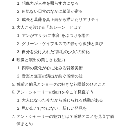
想像力が人生を照らす力になる
何気ない日常のなかに希望が宿る
成長と葛藤を真正面から描いたリアリティ
大人こそ泣ける「名シーン」とは？
アンがマリラに“本音”をぶつける場面
グリーン・ゲイブルズでの静かな孤独と喜び
自分を受け入れた“赤毛の少女”の変化
映像と演出の美しさも魅力
四季の変化が心に沁みる背景美術
音楽と無言の演出が紡ぐ感情の波
独断と偏見とジョークの好きな花咲爺のひとこと
アン・シャーリーの魅力を今こそ見直そう
大人になった今だから感じられる感動がある
思い出だけではない、新しい発見を
アン・シャーリーの魅力とは？感動アニメを見直す価
値まとめ