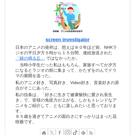
screen investigator
日本のアニメの発祥は、想えば８０年ほど前、NHKラ
ジオの平日夕方５時から１５分間、連続放送された
「鐘の鳴る丘」
ではなかったか。
当時小学生だった私はもちろん、家族すべてが夕方
になるとラジオの前に集まって、かたずをのんでドラ
マの展開を追った。
私のアニメ好き、写真好き、Video好き、音楽好きの原
点がそこにあった。
私の信条は、「好きに生きて健康愉快に愛され長生
き」で、皆様の免疫力が上がる、しかもトレンドなア
ニメをご紹介して、ともに楽しみたいと思っておりま
す。
８５歳を過ぎてアニメの面白さにすっかりはまった花
咲爺です。